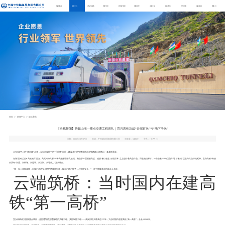
集团概况
新闻中心
产品与服务
专题专栏
科学家专栏
党群工作
企业文化
社会责任
人力资源
服务支持
搜索
Previous
Ne
首页
新闻中心
媒体聚焦
【央视新闻】跨越山海—重点交通工程巡礼｜宜兴高铁决战“云端百米”与“地下千米”
日期：2025年10月07日
来源：中铁隧道局集团有限公司
浏览量：
5485次
字号：[
大
中
小
]
137米高空上的“毫米级”合龙，1256米深地下的“千层饼”岩层，建设者们用智慧和汗水在鄂西群山间凿出一条高铁通途。
在湖北兴山宜兴高铁施工现场，高岚河特大桥137米高的桥墩耸入云端，相当于45层楼的高度，建设者们在这“云端百米”之上进行着高空作业。而在他们脚下，一条全长16.88公里的“地下长城”正在向大山深处延伸。宜兴高铁3标项
目具有“高温、高桥墩、高边坡、高瓦斯、高地应力”五高特点。
“第一次上来腿都软，但我们临边安全防护措施很到位，现在已经习惯了，心里很安全。”一位中铁隧道局的施工人员说。
云端筑桥：当时国内在建高
铁“第一高桥”
宜兴高铁作为国家重点项目，是打通鄂西交通脉络的关键工程。其控制性工程——高岚河特大桥高达137米，为当时国内在建高铁“第一高桥”，全长1029.8米。