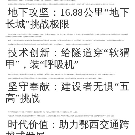
施工面临岩溶地质、超高墩身、大跨度连续梁等一系列难题。“桥墩下面全是溶洞！”中铁隧道局宜兴高铁三工区副经理刘诚介绍。
项目团队引进国际先进跟管钻机，采用袖阀管注浆工艺对溶洞进行精准填充，并通过爬模施工技术完成超高墩施工。合龙过程中，创新运用“换重平衡”技术，确保毫米级线形控制，实现安全、精准合龙。
地下攻坚：16.88公里“地下
长城”挑战极限
地上大桥气势如虹，地下工程同样令人震撼。兴山东隧道全长16.88公里，最大埋深1256米，堪称“地下长城”。这里也被称之为“地下迷宫”，因为有12条横通道同步开挖施工，实现长隧短打，极大地提升施工效率。兴山东隧道是宜
兴高铁最后一条尚未贯通的隧道，也是宜兴高铁最难攻克的“拦路虎”。
今年夏天，兴山东隧道洞外温度超过40摄氏度，是63年以来宜昌地区的最高温。为改善隧道作业环境，项目部通过多次改造、优化通风体系，同时打造2座冰工厂，每天消耗近100吨冰块，将作业面温度降至30摄氏度左右。
“比高温更可怕的是地质条件，它的最大埋深达1256米，相当于400层楼的压力，岩层中有7条断层破碎带。”中铁隧道局宜兴高铁项目部副总工程师李岩表示。
技术创新：给隧道穿“软猬
甲”，装“呼吸机”
面对复杂的地质条件，建设团队采用了多项创新技术。“你看这岩层，像千层饼一样脆！”李岩介绍，“我们用了‘锚索+钢带牵引’，是目前国内铁路隧道唯一采用的新技术、新工艺，就像给隧道穿‘软猬甲’！”
针对超长隧道通风难题，项目采用巷道式通风措施。同时还要监测瓦斯浓度，“瓦斯浓度超0.3%就必须撤人。但我们用了防爆设备、智能监测，氧气供给，就像给隧道装了‘呼吸机’。”
坚守奉献：建设者无惧“五
高”挑战
从137米高空到地下1256米深处，尽管环境艰苦，建设者始终坚守一线。不少工人长期在百米高桥、千米深隧中作业，却无一人退缩。
天上架高桥、地底凿巨龙，建设者们正用智慧和汗水，为鄂西山区编织一条全新的高铁通途。目前，高岚河特大桥已全桥合龙，兴山东隧道累计开挖突破15.3公里，已完成总工程量的91%，仅剩1.5公里。
时代价值：助力鄂西交通跨