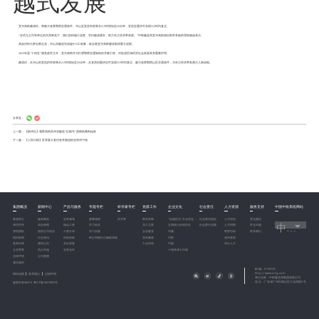
越式发展
宜兴高铁建成后，将极大改善鄂西交通条件。兴山至宜昌车程将从2小时缩短至20分钟，宜昌至重庆可实现3小时内直达。
“在武九公司等单位的共同筹划下，我们加快施工进度，早日建成通车，助力长江经济带发展。”中铁隧道局宜兴高铁项目部常务副经理程湘波表示。
高岚河特大桥全桥合龙，兴山东隧道完成超91%工程量，标志着宜兴高铁建设取得重大进展。
2025年是“十四五”规划收官之年，宜兴高铁作为打通鄂西交通脉络的关键工程，对促进区域经济社会发展具有重要作用。
建成后，从兴山到宜昌的车程将从2小时缩短至20分钟，从宜昌到重庆也可实现3小时内直达，极大改善鄂西山区交通条件，为长江经济带发展注入新动能。
分享至：
上一篇：
【新华社】通甬高铁苏州东隧道“红船号”盾构机顺利始发
下一篇：
【人民日报】世界最大直径竖井掘进机在郑州下线
集团概况
新闻中心
产品与服务
专题专栏
科学家专栏
党群工作
企业文化
社会责任
人力资源
服务支持
中国中铁系统网站
集团简介
媒体聚焦
业务领域
重要精神
洪开荣
青年先锋
“忠诚担当”文化理念系统
社会责任报告
人才理念
意见建议
中国中铁股份有限公司
亲切关怀
综合新闻
精品工程
学习动态
员工之家
五项核心价值理念
社会责任实践
人才招聘
常见问题
管理团队
股份公司动态
工程分布
学习实践
企业建党
司徽
教育培训
联系我们
组织架构
行业资讯
科技创新
树立和践行正确政绩观
党风廉政
司歌
相关政策
发展历程
通知公告
安全质量
工运在线
司旗
杰出人才
企业荣誉
热点专题
业务合作
十项具体工作观
法律声明
公司要闻
领导致辞
邮 编：511458
http://www.crtg.com
网站地图
联系我们
法律声明
单位名称：中铁隧道局集团有限公司
地 址：广东省广州市南沙区工业四路2号
版权所有©2014
粤ICP备20070853号