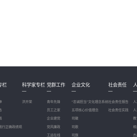
专栏
科学家专栏
党群工作
企业文化
社会责任
神
洪开荣
青年先锋
“忠诚担当”文化理念系统
社会责任报告
人
态
员工之家
五项核心价值理念
社会责任实践
人
践
企业建党
司徽
教
践行正确政绩观
党风廉政
司歌
相
工运在线
司旗
杰