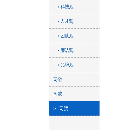
科技观
人才观
团队观
廉洁观
品牌观
司徽
司歌
司旗