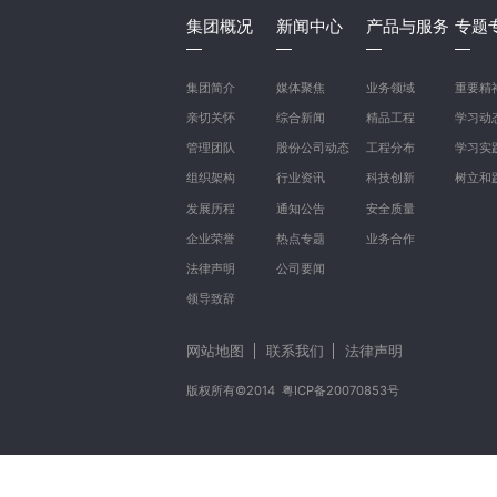
集团概况
新闻中心
产品与服务
专题
集团简介
媒体聚焦
业务领域
重要精
亲切关怀
综合新闻
精品工程
学习动
管理团队
股份公司动态
工程分布
学习实
组织架构
行业资讯
科技创新
树立和
发展历程
通知公告
安全质量
企业荣誉
热点专题
业务合作
法律声明
公司要闻
领导致辞
网站地图
联系我们
法律声明
版权所有©2014
粤ICP备20070853号