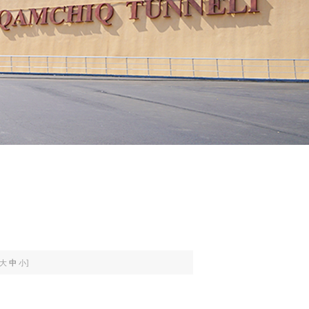
大
中
小
]