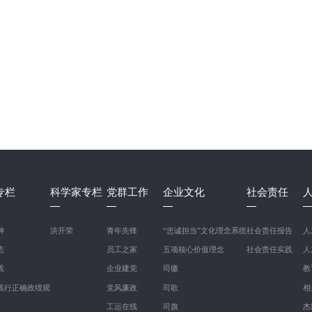
专栏
科学家专栏
党群工作
企业文化
社会责任
神
洪开荣
青年先锋
“忠诚担当”文化理念系统
社会责任报告
人
态
员工之家
五项核心价值理念
社会责任实践
人
践
企业建党
司徽
教
践行正确政绩观
党风廉政
司歌
相
工运在线
司旗
杰