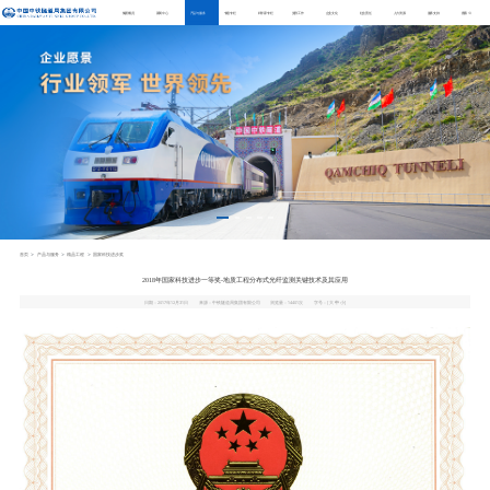
集团概况
新闻中心
产品与服务
专题专栏
科学家专栏
党群工作
企业文化
社会责任
人力资源
服务支持
搜索
Previous
Ne
首页
产品与服务
精品工程
国家科技进步奖
2018年国家科技进步一等奖-地质工程分布式光纤监测关键技术及其应用
日期：2017年12月31日
来源：中铁隧道局集团有限公司
浏览量：
14401次
字号：[
大
中
小
]